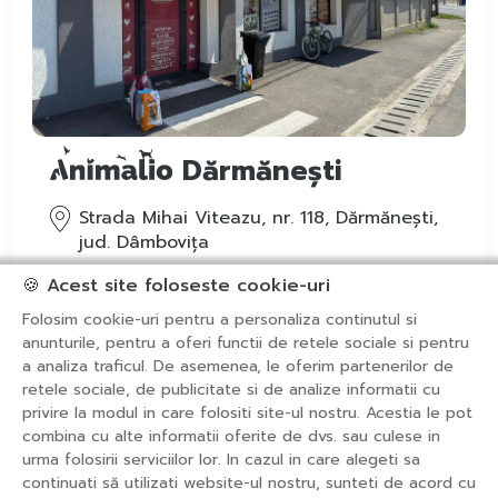
Dărmănești
Strada Mihai Viteazu, nr. 118, Dărmănești,
jud. Dâmbovița
0729.613.096
🍪 Acest site foloseste cookie-uri
Folosim cookie-uri pentru a personaliza continutul si
anunturile, pentru a oferi functii de retele sociale si pentru
a analiza traficul. De asemenea, le oferim partenerilor de
retele sociale, de publicitate si de analize informatii cu
privire la modul in care folositi site-ul nostru. Acestia le pot
Despre noi
Produse
combina cu alte informatii oferite de dvs. sau culese in
Magazine
Shop Online
Contact
urma folosirii serviciilor lor. In cazul in care alegeti sa
continuati să utilizati website-ul nostru, sunteti de acord cu
Politica de cookies