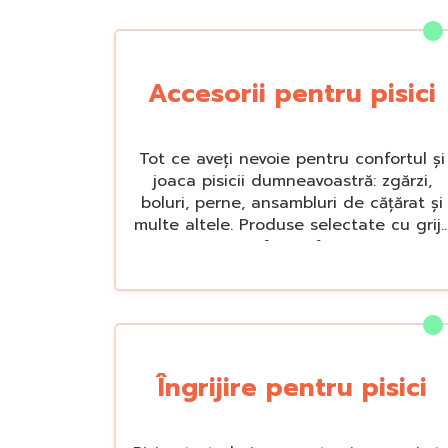
Accesorii pentru pisici
Tot ce aveți nevoie pentru confortul și
joaca pisicii dumneavoastră: zgărzi,
boluri, perne, ansambluri de cățărat și
multe altele. Produse selectate cu grij
pentru a transforma fiecare zi într-o
experiență mai plăcută și mai sigură
pentru companionul dumneavoastră
felin.
Îngrijire pentru pisici