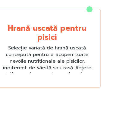
Hrană uscată pentru
pisici
Selecție variată de hrană uscată
concepută pentru a acoperi toate
nevoile nutriționale ale pisicilor,
indiferent de vârstă sau rasă. Rețete
echilibrate, din ingrediente de calitate,
care contribuie la sănătatea pielii,
strălucirea blănii și o digestie optimă.