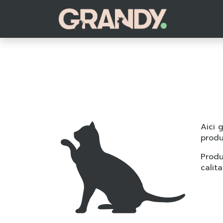
Aici 
produ
Produ
calit