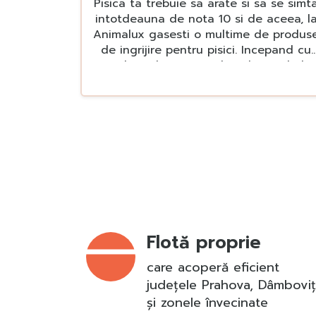
Pisica ta trebuie sa arate si sa se simt
intotdeauna de nota 10 si de aceea, l
Animalux gasesti o multime de produs
de ingrijire pentru pisici. Incepand cu
produse de ingrijire de calitate de la
branduri renumite precum Versele
Laga, pana la betisoare de urechi sau
gama de produse DEODO, la Animalux
gasesti exact ce ai nevoie. Alege
Animalux si pisica ta va toarce de
bucurie!
Flotă proprie
care acoperă eficient
județele Prahova, Dâmbovi
și zonele învecinate