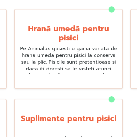
Hrană umedă pentru
pisici
Pe Animalux gasesti o gama variata de
hrana umeda pentru pisici la conserva
sau la plic. Pisicile sunt pretentioase si
ă
daca iti doresti sa le rasfeti atunci
trebuie sa le oferi mancare umeda cu
ingrediente de calitate. Aici gasesti
mancare umeda pentru pisici de la
branduri renumite precum Versele
Laga, Carpathian, Schesir, si Royal
Canin. Alege Animalux si pisica ta va
toarce de bucurie.
Suplimente pentru pisici