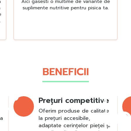
a
Aici gasesti o multime de variante de
a
suplimente nutritive pentru pisica ta.
e
BENEFICII
Prețuri competitive
Oferim produse de calitate
ța
la prețuri accesibile,
adaptate cerințelor pieței și