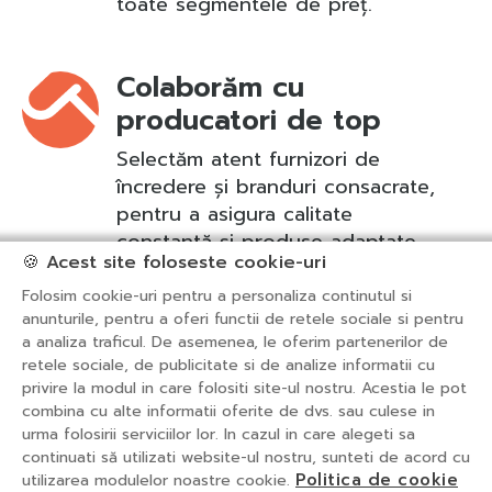
toate segmentele de preț.
Colaborăm cu
producatori de top
Selectăm atent furnizori de
încredere și branduri consacrate,
pentru a asigura calitate
constantă și produse adaptate
🍪 Acest site foloseste cookie-uri
nevoilor partenerilor noștri.
Folosim cookie-uri pentru a personaliza continutul si
anunturile, pentru a oferi functii de retele sociale si pentru
a analiza traficul. De asemenea, le oferim partenerilor de
retele sociale, de publicitate si de analize informatii cu
privire la modul in care folositi site-ul nostru. Acestia le pot
Despre noi
Produse
combina cu alte informatii oferite de dvs. sau culese in
urma folosirii serviciilor lor. In cazul in care alegeti sa
Magazine
Shop Online
Contact
continuati să utilizati website-ul nostru, sunteti de acord cu
Politica de cookies
Politica de cookie
utilizarea modulelor noastre cookie.